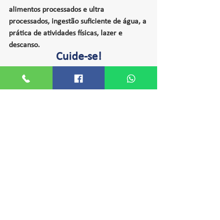
alimentos processados e ultra 
processados, ingestão suficiente de água, a 
prática de atividades físicas, lazer e 
descanso.
Cuide-se!
Fonte: https://bvsms.saude.gov.br/05-8-dia-nacional-da-
saude-e-dia-do-nascimento-de-oswaldo-cruz/