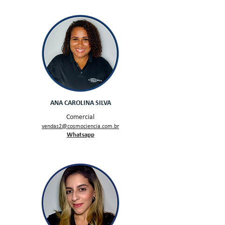
ANA CAROLINA SILVA
Comercial
v
endas2
@cosmocien
cia.com.br
W
hatsapp