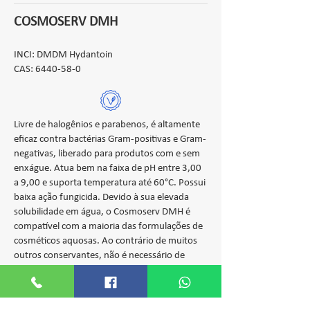
COSMOSERV DMH
INCI: DMDM Hydantoin
CAS:
6440-58-0
Livre de halogênios e parabenos, é altamente
eficaz contra bactérias Gram-positivas e Gram-
negativas, liberado para produtos com e sem
enxágue. Atua bem na faixa de pH entre 3,00
a 9,00 e suporta temperatura até 60°C. Possui
baixa ação fungicida. Devido à sua elevada
solubilidade em água, o Cosmoserv DMH é
compatível com a maioria das formulações de
cosméticos aquosas. Ao contrário de muitos
outros conservantes, não é necessário de
temperaturas elevadas para incorporá-lo.
Aplicação:
Shampoo, cremes capilares,
protetor solar, creme para a área dos olhos e